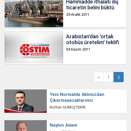
Hammadde ithalatı dış
ticaretin belini büktü
29 Aralık 2011
Arabistan'dan 'ortak
otobüs üretelim' teklifi
04 Kasım 2011
«
1
2
Yeni Normalde Aklımızdan
Çıkarmayacaklarımız
Korhan GÜMÜŞTEKİN
Naylon Adam