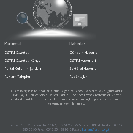
Kurumsal
Haberler
OSTİM Gazetesi
Gündem Haberleri
OSTİM Gazetesi Künye
OSTİM Haberleri
Portal Kullanım Şartları
Sektörel Haberler
Reklam Talepleri
Röpörtajlar
Bu site içeriğinin telif hakları Ostim Organize Sanayi Bölgesi Müdürlüğüne aittir.
5846 Sayılı Fikir ve Sanat Eserleri Kanunu uyarınca kaynak gösterilerek kısmen
yapılacak alıntılar dışında önceden izin alınmaksızın hiçbir şekilde kullanılamaz
ve yeniden yayımlanamaz.
Adres : 100. Yıl Bulvarı No:101/A, 06374 OSTİM/Ankara-TÜRKİYE Telefon : 0 312
385 50 90 Faks : 0312 354 58 98 E-Posta :
korhan@ostim.org.tr